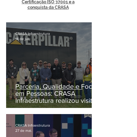
Certificação ISO 37001 e a
conquista da CRASA
CRASA Infraestrutura
14 de jul.
Parceria, Qualidade e Foco
em Pessoas: CRASA
Infraestrutura realizou visita
exclusiva à fábrica da
Caterpillar em Campo Largo
CRASA Infraestrutura
27 de mai.