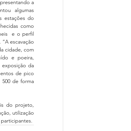
apresentando a 
ntou algumas 
s estações do 
hecidas como 
is  e o perfil 
. “A escavação 
da cidade, com 
ído e poeira, 
 exposição da 
entos de pico 
 500 de forma 
 do projeto, 
ão, utilização 
 participantes.