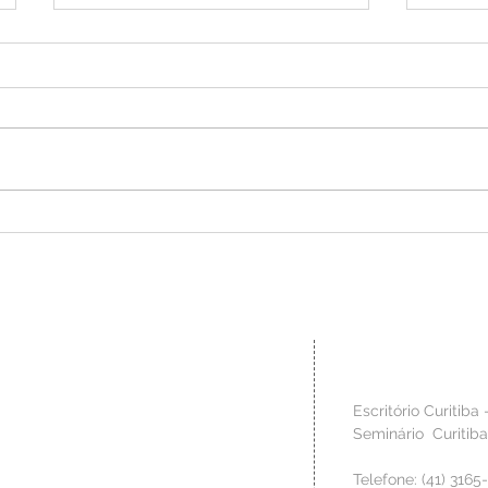
CRASA Infraestrutura é
Inovaç
reconhecida com o Troféu Sesi de
aprese
Melhores Práticas em Segurança,
Congre
Saúde e Bem-estar
Indústr
Contato
 técnica para criar os
Escritório Curitiba 
o, de modo a materializar no
Seminário Curitib
 clientes. Valorizamos a fase
izar os riscos da construção,
Telefone: (41) 3165