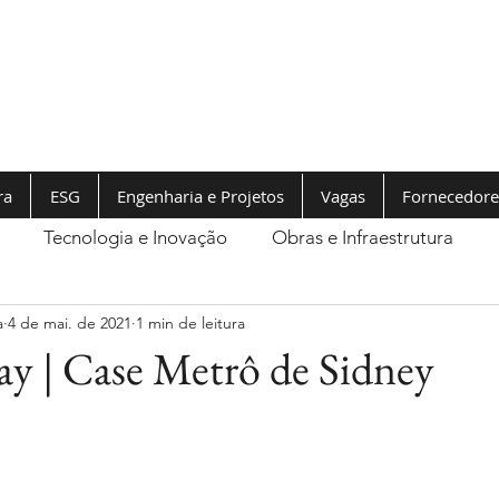
ra
ESG
Engenharia e Projetos
Vagas
Fornecedore
Tecnologia e Inovação
Obras e Infraestrutura
a
4 de mai. de 2021
1 min de leitura
 | Case Metrô de Sidney