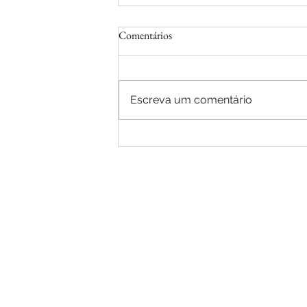
Comentários
Escreva um comentário
Parceria, Qualidade e Foco em
Pessoas: CRASA Infraestrutura
realizou visita exclusiva à fábrica da
Caterpillar em Campo Largo
Sobre nós
Utilizamos nossa capacidade
melhores planos de execuçã
campo os desejos de nossos
de planejamento para minim