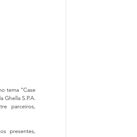
mo tema “Case 
Ghella S.P.A. 
e parceiros, 
s presentes, 