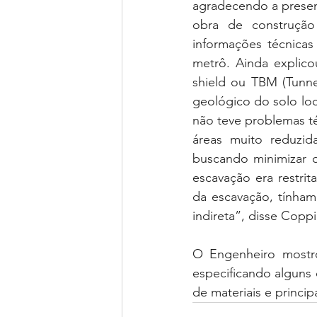
agradecendo a presenç
obra de construção
informações técnica
metrô. Ainda explic
shield ou TBM (Tunnel
geológico do solo loc
não teve problemas té
áreas muito reduzida
buscando minimizar o
escavação era restri
da escavação, tínham
indireta”, disse Coppi
O Engenheiro mostro
especificando alguns 
de materiais e princip