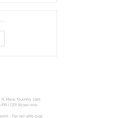
ão que Constrói: CRASA
nta solução de IA no 11º
sso de Inovação da
ia
- R. Mario Tourinho, 1746,
a/PR | CEP 80740-000.
-5100 - Fax (41) 3165-5132