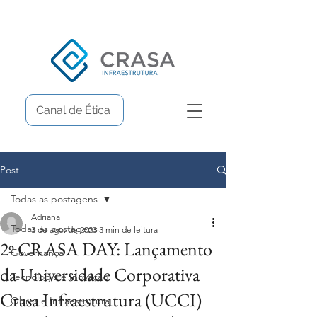
Canal de Ética
Post
Todas as postagens
Adriana
Todas as postagens
3 de ago. de 2023
3 min de leitura
2º CRASA DAY: Lançamento
Governança
da Universidade Corporativa
Tecnologia e Inovação
Crasa Infraestrutura (UCCI)
Obras e Infraestrutura