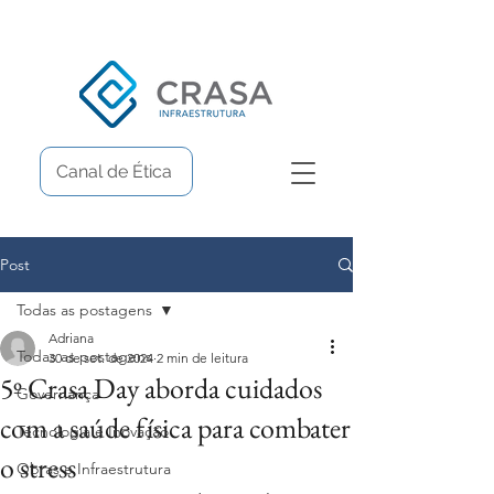
Canal de Ética
Post
Todas as postagens
Adriana
Todas as postagens
30 de set. de 2024
2 min de leitura
5º Crasa Day aborda cuidados
Governança
com a saúde física para combater
Tecnologia e Inovação
o stress
Obras e Infraestrutura