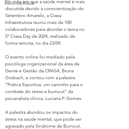
No mês em que a saúde mental é mais 
Sustentabilidade
discutida devido à conscientização do 
Setembro Amarelo, a Crasa 
Infraestrutura reuniu mais de 100 
colaboradores para abordar o tema no 
5º Crasa Day de 2024, realizado de 
forma remota, no dia 23/09.
O evento online foi mediado pela 
psicóloga organizacional da área de 
Gente e Gestão da CRASA, Bruna 
Grisbach, e contou com a palestra 
“Prática Esportiva: um caminho para o 
combate do stress e burnout” da 
psicanalista clínica, Luciana P. Gomes. 
A palestra abordou os impactos do 
stress na saúde mental, que pode ser 
agravado pela Síndrome de Burnout, 