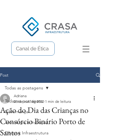
Canal de Ética
Post
Todas as postagens
Adriana
Todas as postagens
28 de out. de 2022
1 min de leitura
Ação do Dia das Crianças no
Governança
Consórcio Binário Porto de
Tecnologia e Inovação
Santos
Obras e Infraestrutura