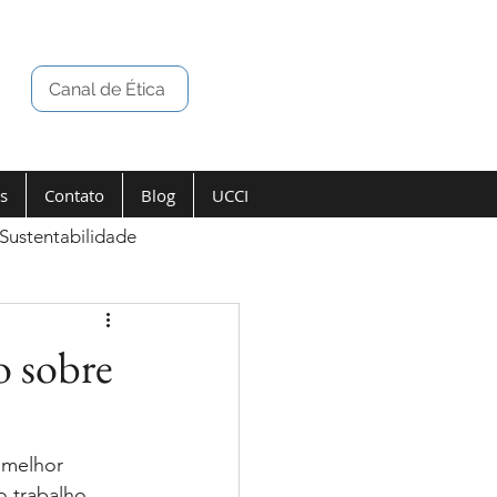
Canal de Ética
s
Contato
Blog
UCCI
Sustentabilidade
o sobre
 melhor 
o trabalho.