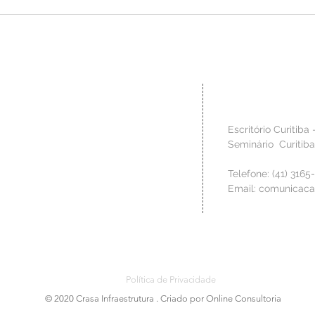
CRASA Infraestrutura é
Inovaç
reconhecida com o Troféu Sesi de
aprese
Melhores Práticas em Segurança,
Congre
Saúde e Bem-estar
Indústr
Contato
 técnica para criar os
Escritório Curitiba 
o, de modo a materializar no
Seminário Curitib
 clientes. Valorizamos a fase
izar os riscos da construção,
Telefone: (41) 3165
s para executar os serviços
Email:
comunicaca
 à qualidade requerida.
Política de Privacidade
© 2020 Crasa Infraestrutura . Criado por Online Consultoria