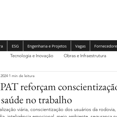
ra
ESG
Engenharia e Projetos
Vagas
Fornecedore
Tecnologia e Inovação
Obras e Infraestrutura
 2024
1 min de leitura
IPAT reforçam conscientizaçã
 saúde no trabalho
alização viária, conscientização dos usuários da rodovia,
dia, inteligência emocional, meio ambiente, segurança n