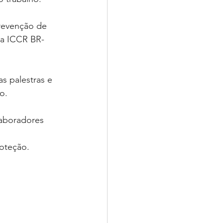
revenção de 
la ICCR BR-
s palestras e 
o.
laboradores 
 
oteção.