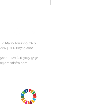
ão que Constrói: CRASA
nta solução de IA no 11º
sso de Inovação da
ia
- R. Mario Tourinho, 1746,
a/PR | CEP 80740-000.
-5100 - Fax (41) 3165-5132
o@crasainfra.com