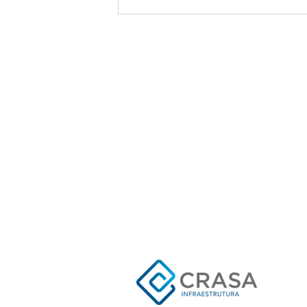
Parceria, Qualidade e Foco em
Pessoas: CRASA Infraestrutura
realizou visita exclusiva à fábrica da
Caterpillar em Campo Largo
Sobre nós
Utilizamos nossa capacidade
melhores planos de execuçã
campo os desejos de nossos
de planejamento para minim
onde os recursos são gerido
com segurança e atendendo