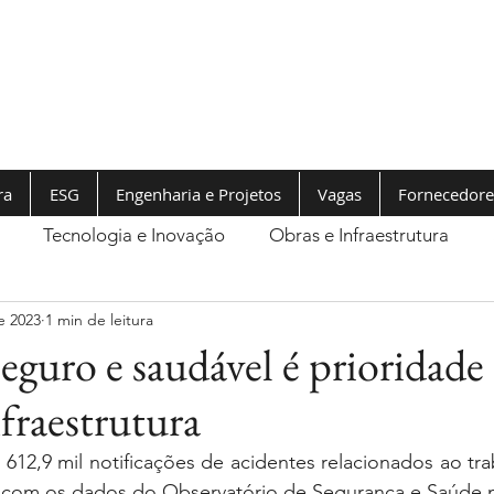
ra
ESG
Engenharia e Projetos
Vagas
Fornecedore
Tecnologia e Inovação
Obras e Infraestrutura
e 2023
1 min de leitura
guro e saudável é prioridade
raestrutura
 612,9 mil notificações de acidentes relacionados ao tra
o com os dados do Observatório de Segurança e Saúde n