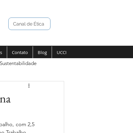
Canal de Ética
s
Contato
Blog
UCCI
Sustentabilidade
 na
balho, com 2,5 
o Trabalho. 