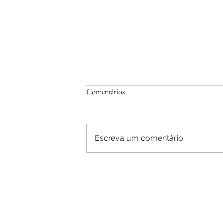
Comentários
Escreva um comentário
Parceria, Qualidade e Foco em
Pessoas: CRASA Infraestrutura
realizou visita exclusiva à fábrica da
Caterpillar em Campo Largo