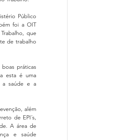
stério Público 
bém foi a OIT 
Trabalho, que 
e de trabalho 
boas práticas 
ra esta é uma 
 a saúde e a 
evenção, além 
eto de EPI´s, 
de. A área de 
nça e saúde 