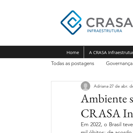
Home
A CRASA Infraestrutu
Todas as postagens
Governança
Adriana
27 de abr. d
Ambiente se
CRASA Inf
Em 2022, o Brasil teve
mil óbitos; de acord