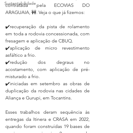
Sustentabilidade
contratada pela ECOVIAS DO 
ARAGUAIA, 🚧. Veja o que já fizemos:
✔️recuperação da pista de rolamento 
em toda a rodovia concessionada, com 
fresagem e aplicação de CBUQ.
✔️aplicação de micro revestimento 
asfáltico a frio.
✔️redução dos degraus no 
acostamento, com aplicação de pré-
misturado a frio.
✔️iniciadas em setembro as obras de 
duplicação da rodovia nas cidades de 
Aliança e Gurupi, em Tocantins.
Esses trabalhos deram sequência às 
entregas da Itinera e CRASA em 2022, 
quando foram construídas 19 bases de 