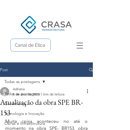
Canal de Ética
Post
Todas as postagens
Adriana
Todas as postagens
5 de dez. de 2023
1 min de leitura
Atualização da obra SPE BR-
Governança
153
Tecnologia e Inovação
Muita coisa aconteceu no até o 
Obras e Infraestrutura
momento na obra SPE- BR153, obra 