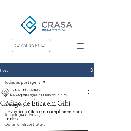
Canal de Ética
Post
Todas as postagens
Crasa Infraestrutura
Todas as postagens
18 de mai. de 2020
1 min de leitura
Código de Ética em Gibi
Governança
Levando a ética e o compliance para 
Tecnologia e Inovação
todos 
Obras e Infraestrutura