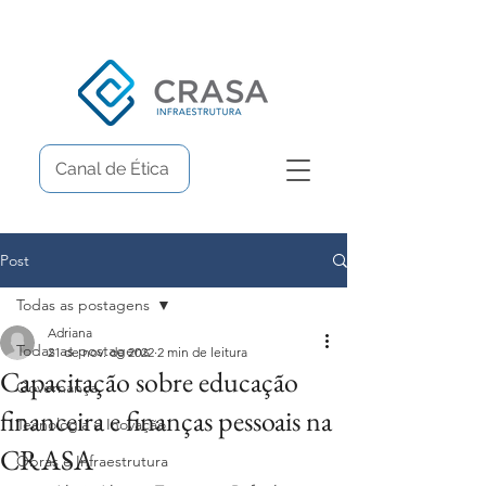
Canal de Ética
Post
Todas as postagens
Adriana
Todas as postagens
21 de nov. de 2022
2 min de leitura
Capacitação sobre educação
Governança
financeira e finanças pessoais na
Tecnologia e Inovação
CRASA
Obras e Infraestrutura