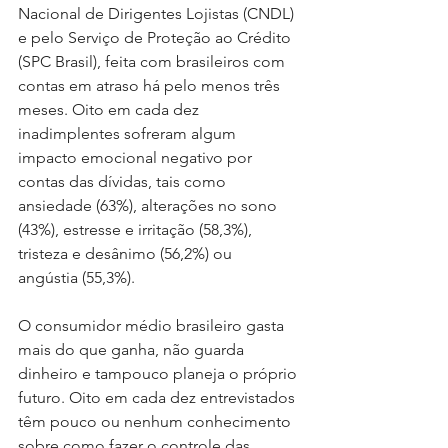
Nacional de Dirigentes Lojistas (CNDL) 
e pelo Serviço de Proteção ao Crédito 
(SPC Brasil), feita com brasileiros com 
contas em atraso há pelo menos três 
meses. Oito em cada dez 
inadimplentes sofreram algum 
impacto emocional negativo por 
contas das dívidas, tais como 
a
nsiedade (63%), alterações no sono 
(43%), estresse e irritação (58,3%), 
tristeza e desânimo (56,2%) ou  
angústia (55,3%).
O consumidor médio brasileiro gasta 
mais do que ganha, não guarda 
dinheiro e tampouco planeja o próprio 
futuro. Oito em cada dez entrevistados 
têm pouco ou nenhum conhecimento 
sobre como fazer o controle das 