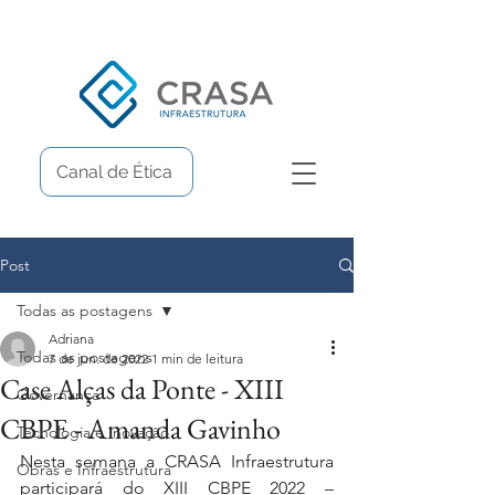
Canal de Ética
Post
Todas as postagens
Adriana
Todas as postagens
7 de jun. de 2022
1 min de leitura
Case Alças da Ponte - XIII
Governança
CBPE - Amanda Gavinho
Tecnologia e Inovação
Nesta semana a CRASA Infraestrutura 
Obras e Infraestrutura
participará do XIII CBPE 2022 – 