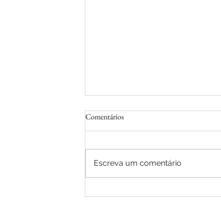
Comentários
Escreva um comentário
Parceria, Qualidade e Foco em
Pessoas: CRASA Infraestrutura
realizou visita exclusiva à fábrica da