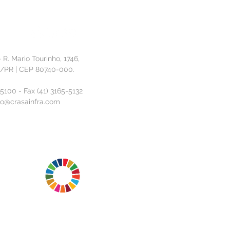
ia
- R. Mario Tourinho, 1746,
a/PR | CEP 80740-000.
-5100 - Fax (41) 3165-5132
o@crasainfra.com