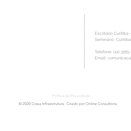
Saúde e Bem-estar
Indústr
Contato
 técnica para criar os
Escritório Curitiba 
o, de modo a materializar no
Seminário Curitib
 clientes. Valorizamos a fase
izar os riscos da construção,
Telefone: (41) 3165
s para executar os serviços
Email:
comunicaca
 à qualidade requerida.
Política de Privacidade
© 2020 Crasa Infraestrutura . Criado por Online Consultoria