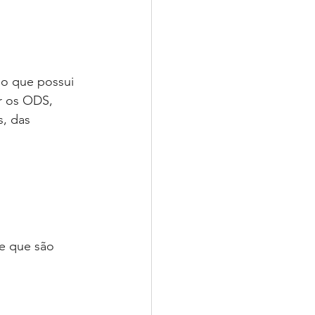
 o que possui 
r os ODS, 
, das 
e que são 