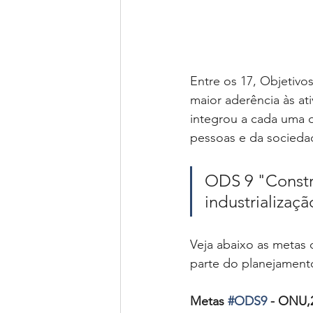
Entre os 17, Objetivo
maior aderência às a
integrou a cada uma 
pessoas e da socied
ODS 9 "Constru
industrializaçã
Veja abaixo as metas 
parte do planejament
Metas 
#ODS9
 - ONU,