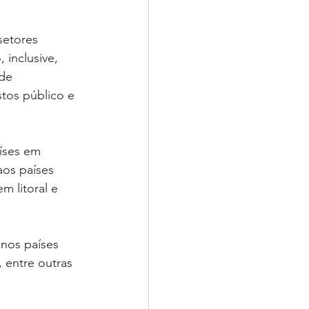
setores 
 inclusive, 
de 
tos público e 
aíses em 
aos países 
 litoral e 
nos países 
 entre outras 