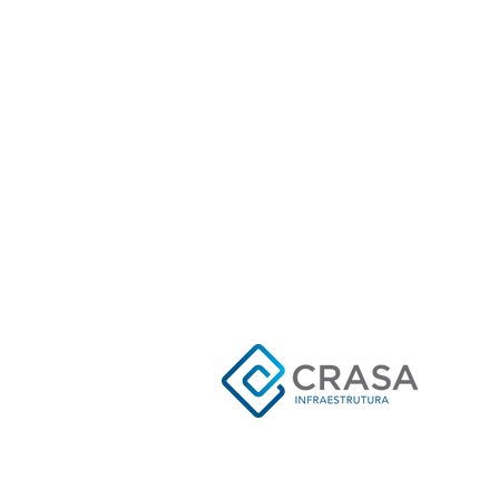
Caterpillar em Campo Largo
Sobre nós
Utilizamos nossa capacidade
melhores planos de execuçã
campo os desejos de nossos
de planejamento para minim
onde os recursos são gerido
com segurança e atendendo