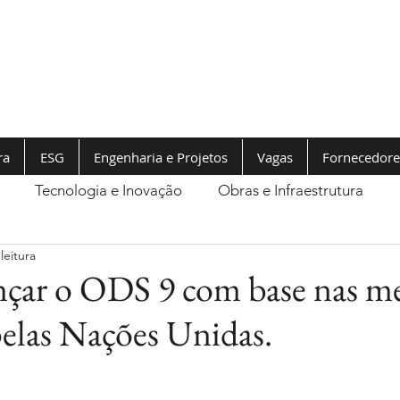
ra
ESG
Engenharia e Projetos
Vagas
Fornecedore
Tecnologia e Inovação
Obras e Infraestrutura
leitura
çar o ODS 9 com base nas me
pelas Nações Unidas.