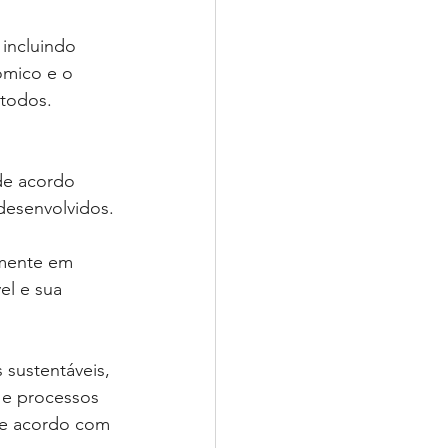
 incluindo 
ômico e o 
 todos.
de acordo 
desenvolvidos.
rmente em 
el e sua 
s sustentáveis, 
 e processos 
de acordo com 