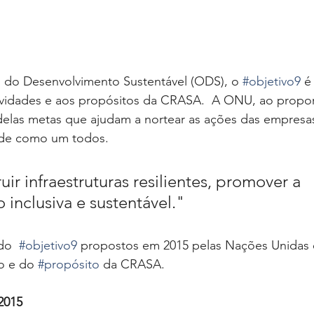
s do Desenvolvimento Sustentável (ODS), o 
#objetivo9
 é
tividades e aos propósitos da CRASA.  A ONU, ao propo
delas metas que ajudam a nortear as ações das empresas
ade como um todos. 
ir infraestruturas resilientes, promover a 
o inclusiva e sustentável." 
do  
#objetivo9
 propostos em 2015 pelas Nações Unidas 
o e do 
#propósito
 da CRASA. 
2015