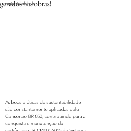
gerados nas obras!
Sustentabilidade
As boas práticas de sustentabilidade 
são constantemente aplicadas pelo 
Consórcio BR-050, contribuindo para a 
conquista e manutenção da 
certificação ISO 14001:2015 de Sistema 