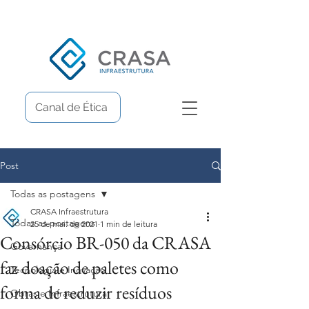
Canal de Ética
Post
Todas as postagens
CRASA Infraestrutura
Todas as postagens
25 de mai. de 2021
1 min de leitura
Consórcio BR-050 da CRASA
Governança
faz doação de paletes como
Tecnologia e Inovação
forma de reduzir resíduos
Obras e Infraestrutura