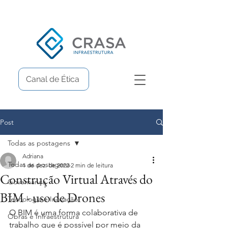
Canal de Ética
Post
Todas as postagens
Adriana
Todas as postagens
1 de dez. de 2022
2 min de leitura
Construção Virtual Através do
Governança
BIM - uso de Drones
Tecnologia e Inovação
O BIM é uma forma colaborativa de 
Obras e Infraestrutura
trabalho que é possível por meio da 