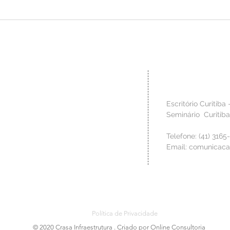
CRASA Infraestrutura é
Inovaç
reconhecida com o Troféu Sesi de
aprese
Melhores Práticas em Segurança,
Congre
Saúde e Bem-estar
Indústr
Contato
 técnica para criar os
Escritório Curitiba 
o, de modo a materializar no
Seminário Curitib
 clientes. Valorizamos a fase
izar os riscos da construção,
Telefone: (41) 3165
s para executar os serviços
Email:
comunicaca
 à qualidade requerida.
Política de Privacidade
© 2020 Crasa Infraestrutura . Criado por Online Consultoria