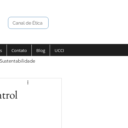
Canal de Ética
s
Contato
Blog
UCCI
Sustentabilidade
trol