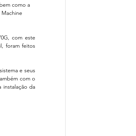
 bem como a 
 Machine 
0G, com este 
, foram feitos 
istema e seus 
 também com o 
 instalação da 