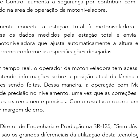
e Control aumenta a segurança por contribuir com 
ando na área de operação da motoniveladora. 
amenta conecta a estação total à motoniveladora.
ssa os dados medidos pela estação total e envia 
motoniveladora que ajusta automaticamente a altura 
 terreno conforme as especificações desejadas. 
tempo real, o operador da motoniveladora tem acesso
ntendo informações sobre a posição atual da lâmina 
ões sendo feitas. Dessa maneira, a operação com Ma
 de precisão no nivelamento, uma vez que as correções 
s extremamente precisas. Como resultado ocorre um 
r margem de erro.
 Diretor de Engenharia e Produção na BR-135, “Sem dúvi
a são os grandes diferenciais da utilização desta tecnolo