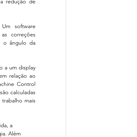
a redução de 
 Um software 
as correções 
e o ângulo da 
 a um display 
em relação ao 
chine Control 
são calculadas 
trabalho mais 
da, a 
gia. Além 