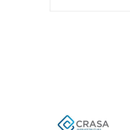
Parceria, Qualidade e Foco em
Pessoas: CRASA Infraestrutura
realizou visita exclusiva à fábrica da
Caterpillar em Campo Largo
Sobre nós
Utilizamos nossa capacidade
melhores planos de execuçã
campo os desejos de nossos
de planejamento para minim
onde os recursos são gerido
com segurança e atendendo