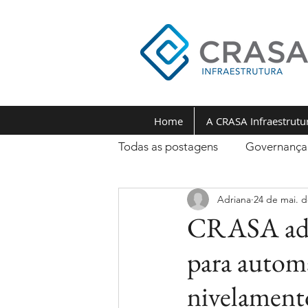
Home
A CRASA Infraestrutu
Todas as postagens
Governança
Adriana
24 de mai. d
CRASA ader
para automa
nivelament