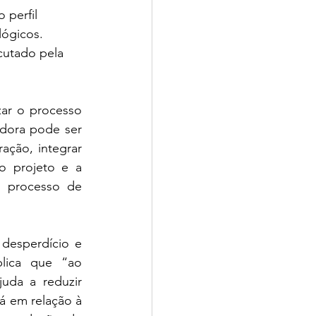
 perfil 
lógicos. 
cutado pela 
ar o processo 
dora pode ser 
ação, integrar 
o projeto e a 
o processo de 
desperdício e 
ica que “ao 
uda a reduzir 
á em relação à 