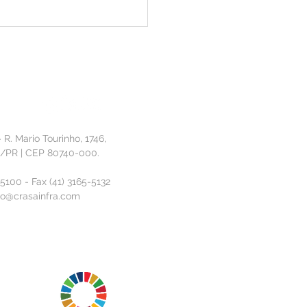
ão que Constrói: CRASA
nta solução de IA no 11º
sso de Inovação da
ia
- R. Mario Tourinho, 1746,
a/PR | CEP 80740-000.
-5100 - Fax (41) 3165-5132
o@crasainfra.com