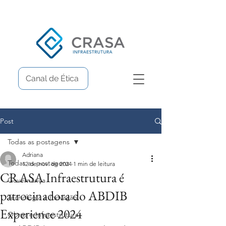
Canal de Ética
Post
Todas as postagens
Adriana
Todas as postagens
12 de nov. de 2024
1 min de leitura
CRASA Infraestrutura é
Governança
patrocinadora do ABDIB
Tecnologia e Inovação
Experience 2024
Obras e Infraestrutura