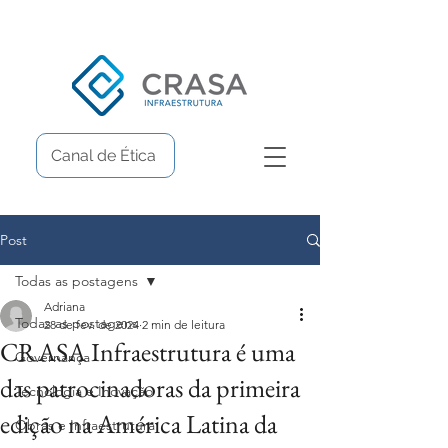
Canal de Ética
Post
Todas as postagens
Adriana
Todas as postagens
28 de fev. de 2024
2 min de leitura
CRASA Infraestrutura é uma
Governança
das patrocinadoras da primeira
Tecnologia e Inovação
edição na América Latina da
Obras e Infraestrutura