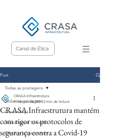
Canal de Ética
Post
Todas as postagens
CRASA Infraestrutura
Todas as postagens
19 de jul. de 2021
2 min de leitura
CRASA Infraestrutura mantém
Governança
com rigor os protocolos de
Tecnologia e Inovação
segurança contra a Covid-19
Obras e Infraestrutura