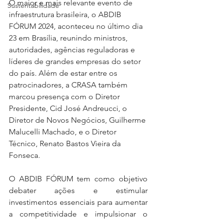
O maior e mais relevante evento de 
Sustentabilidade
infraestrutura brasileira, o ABDIB 
FÓRUM 2024, aconteceu no último dia 
23 em Brasília, reunindo ministros, 
autoridades, agências reguladoras e 
líderes de grandes empresas do setor 
do país. Além de estar entre os 
patrocinadores, a CRASA também 
marcou presença com o Diretor 
Presidente, Cid José Andreucci, o 
Diretor de Novos Negócios, Guilherme 
Malucelli Machado, e o Diretor 
Técnico, Renato Bastos Vieira da 
Fonseca.
O ABDIB FÓRUM tem como objetivo 
debater ações e estimular 
investimentos essenciais para aumentar 
a competitividade e impulsionar o 