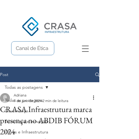
Canal de Ética
Post
Todas as postagens
Adriana
Todas as postagens
7 de jun. de 2024
2 min de leitura
CRASA Infraestrutura marca
Governança
presença no ABDIB FÓRUM
Tecnologia e Inovação
2024
Obras e Infraestrutura