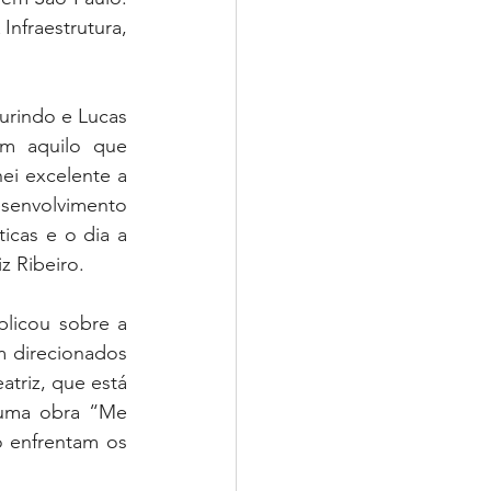
fraestrutura, 
urindo e Lucas 
m aquilo que 
i excelente a 
senvolvimento 
cas e o dia a 
z Ribeiro.
licou sobre a 
m direcionados 
triz, que está 
uma obra “Me 
 enfrentam os 