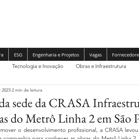
ra
ESG
Engenharia e Projetos
Vagas
Fornecedore
Tecnologia e Inovação
Obras e Infraestrutura
e 2023
2 min de leitura
s da sede da CRASA Infraestr
ras do Metrô Linha 2 em São 
mover o desenvolvimento profissional, a CRASA levou o
 companhia para conhecer as obras do Metrô Linha 2, 