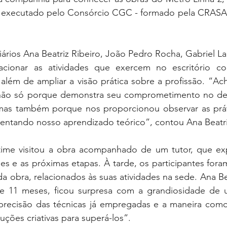
 executado pelo Consórcio CGC - formado pela CRASA In
iários Ana Beatriz Ribeiro, João Pedro Rocha, Gabriel La
cionar as atividades que exercem no escritório co
ém de ampliar a visão prática sobre a profissão. “Ache
, não só porque demonstra seu comprometimento no de
 mas também porque nos proporcionou observar as práti
entando nosso aprendizado teórico”, contou Ana Beatri
ime visitou a obra acompanhado de um tutor, que exp
des e as próximas etapas. À tarde, os participantes fora
a obra, relacionados às suas atividades na sede. Ana Bea
 11 meses, ficou surpresa com a grandiosidade de 
recisão das técnicas já empregadas e a maneira como
uções criativas para superá-los”.