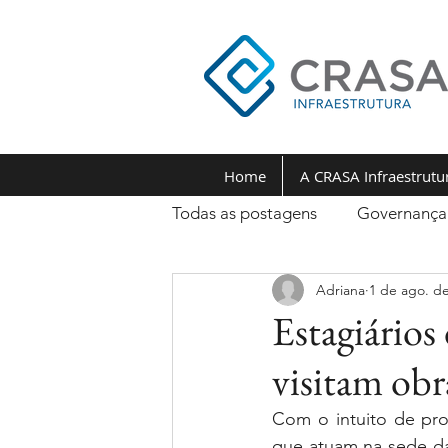
Home
A CRASA Infraestrutu
Todas as postagens
Governança
Adriana
1 de ago. d
Estagiário
visitam ob
Com o intuito de pro
que atuam na sede da