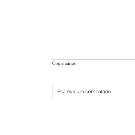
Comentários
Escreva um comentário
Parceria, Qualidade e Foco em
Pessoas: CRASA Infraestrutura
realizou visita exclusiva à fábrica da
Caterpillar em Campo Largo