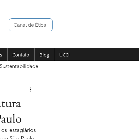
Canal de Ética
s
Contato
Blog
UCCI
Sustentabilidade
utura
Paulo
s estagiários 
em São Paulo. 