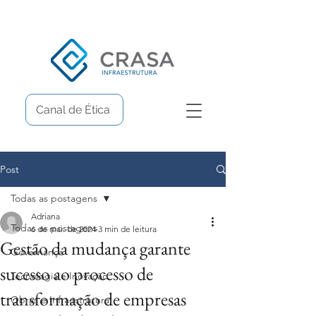
Canal de Ética
Post
Todas as postagens
Adriana
Todas as postagens
6 de mai. de 2024
3 min de leitura
Gestão da mudança garante
Governança
sucesso ao processo de
Tecnologia e Inovação
transformação de empresas
Obras e Infraestrutura