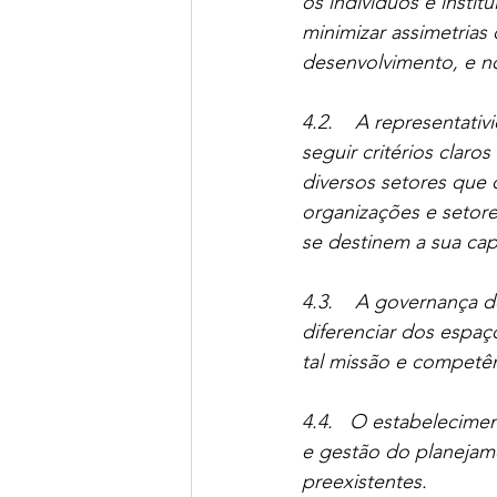
os indivíduos e insti
minimizar assimetria
desenvolvimento, e n
4.2.    A representati
seguir critérios claro
diversos setores que 
organizações e setore
se destinem a sua cap
4.3.    A governança d
diferenciar dos espaç
tal missão e competên
4.4.   O estabelecime
e gestão do planejamen
preexistentes.