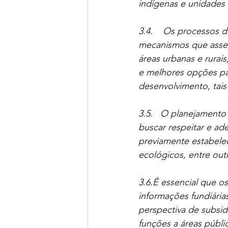
indígenas e unidades
3.4.    Os processos 
mecanismos que asseg
áreas urbanas e rurais
e melhores opções pa
desenvolvimento, tais
3.5.   O planejamento
buscar respeitar e ad
previamente estabele
ecológicos, entre out
3.6.É essencial que os
informações fundiária
perspectiva de subsid
funções a áreas públi