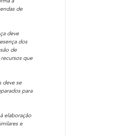
orma a 
gendas de 
nça deve 
presença dos 
usão de 
 recursos que 
s deve se 
eparados para 
à elaboração 
imilares e 