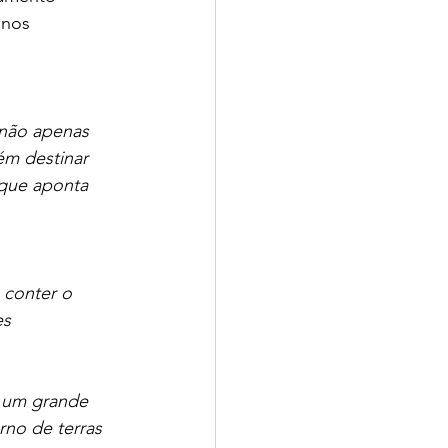
 nos 
não apenas 
ém destinar 
 que aponta 
 conter o 
s 
e um grande 
no de terras 