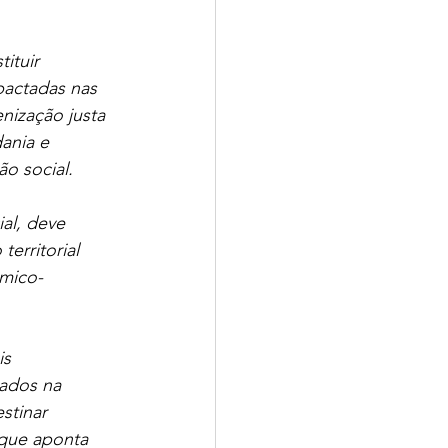
ituir 
actadas nas 
enização justa 
ania e 
o social.
al, deve 
erritorial 
ômico-
s 
rados na 
stinar 
 que aponta 