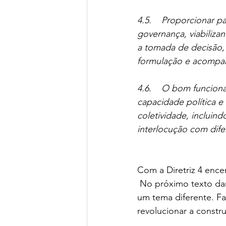
4.5.    Proporcionar 
governança, viabilizan
a tomada de decisão, 
formulação e acompan
4.6.    O bom funcio
capacidade política e 
coletividade, incluind
interlocução com dife
Com a Diretriz 4 ence
No próximo texto da
um tema diferente. F
revolucionar a constru