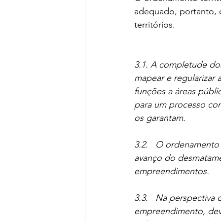
adequado, portanto, d
territórios.
3.1. A completude do
mapear e regularizar 
funções a áreas públi
para um processo con
os garantam.
3.2.   O ordenamento 
avanço do desmatamen
empreendimentos.
3.3.   Na perspectiv
empreendimento, deve