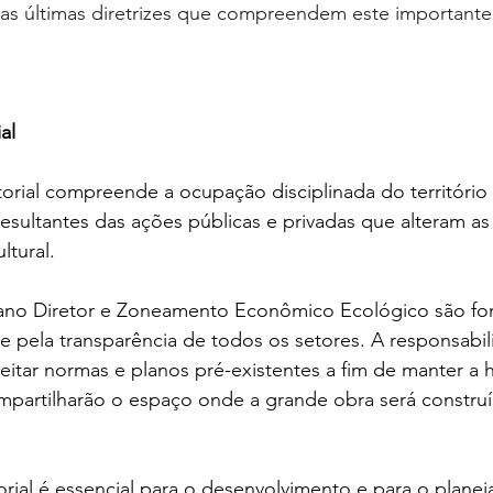
uas últimas diretrizes que compreendem este importante
al
rial compreende a ocupação disciplinada do território 
esultantes das ações públicas e privadas que alteram as e
ltural. 
lano Diretor e Zoneamento Econômico Ecológico são for
 e pela transparência de todos os setores. A responsabil
eitar normas e planos pré-existentes a fim de manter a 
mpartilharão o espaço onde a grande obra será construí
rial é essencial para o desenvolvimento e para o plane