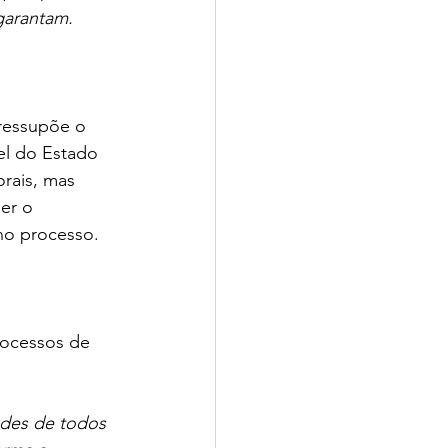
garantam.
pressupõe o 
el do Estado 
rais, mas 
er o 
 no processo.
rocessos de 
ades de todos 