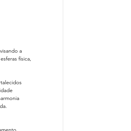
visando a 
sferas física, 
talecidos 
idade 
harmonia 
da. 
jamento 