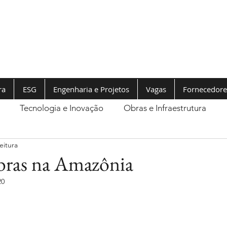
ra
ESG
Engenharia e Projetos
Vagas
Fornecedore
Tecnologia e Inovação
Obras e Infraestrutura
eitura
ras na Amazônia
20