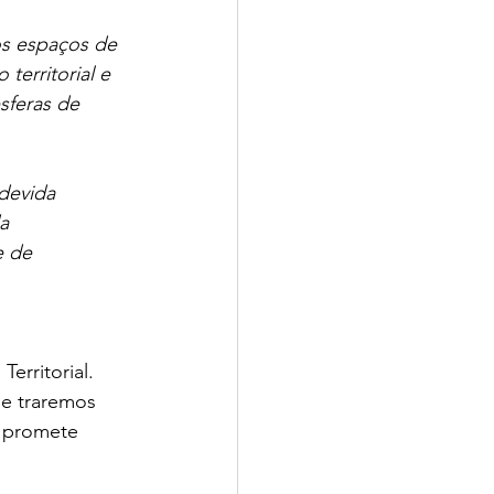
os espaços de 
territorial e 
sferas de 
devida 
a 
e de 
erritorial. 
e traremos 
e promete 