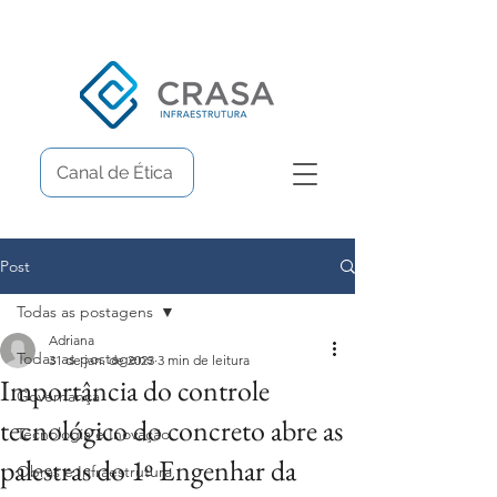
Canal de Ética
Post
Todas as postagens
Adriana
Todas as postagens
31 de jan. de 2023
3 min de leitura
Importância do controle
Governança
tecnológico do concreto abre as
Tecnologia e Inovação
palestras do 1º Engenhar da
Obras e Infraestrutura