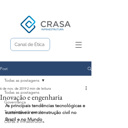
Canal de Ética
Post
Todas as postagens
6 de nov. de 2019
2 min de leitura
Todas as postagens
Inovação e engenharia
Governança
As principais tendências tecnológicas e 
Tecnologia e Inovação
sustentáveis em construção civil no 
Brazil e no Mundo
Obras e Infraestrutura