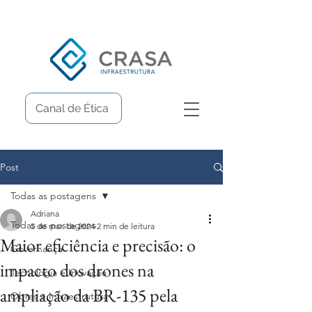
Canal de Ética
Post
Todas as postagens
Adriana
Todas as postagens
5 de mar. de 2024
2 min de leitura
Maior eficiência e precisão: o
Governança
impacto dos drones na
Tecnologia e Inovação
ampliação da BR-135 pela
Obras e Infraestrutura