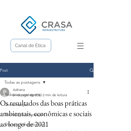
Canal de Ética
Post
Todas as postagens
Adriana
Todas as postagens
24 de ago. de 2022
2 min de leitura
Os resultados das boas práticas
Governança
ambientais, econômicas e sociais
Tecnologia e Inovação
ao longo de 2021
Obras e Infraestrutura