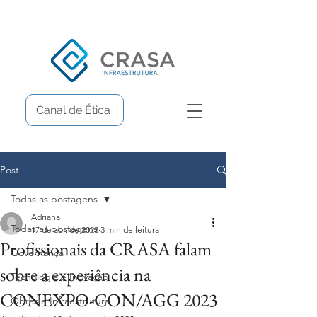
Canal de Ética
Post
Todas as postagens
Adriana
Todas as postagens
17 de abr. de 2023
3 min de leitura
Profissionais da CRASA falam
Governança
sobre a experiência na
Tecnologia e Inovação
CONEXPO-CON/AGG 2023
Obras e Infraestrutura