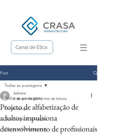
Canal de Ética
Post
Todas as postagens
Adriana
Todas as postagens
3 de set. de 2024
2 min de leitura
Projeto de alfabetização de
Governança
adultos impulsiona
Tecnologia e Inovação
desenvolvimento de profissionais
Obras e Infraestrutura