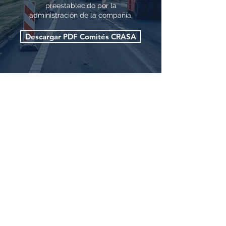
preestablecido por la
administración de la compañía.
Descargar PDF Comités CRASA
Sobre nosotros
Utilizamos nuestra capacidad
técnica para crear los mejores
planes de ejecución con el fin de
materializar los deseos de
nuestros clientes en el campo.
Valoramos la fase de
planificación para minimizar los
riesgos de la construcción,
donde se gestionan los recursos
para realizar los servicios de
forma segura y cumpliendo con
la calidad requerida.