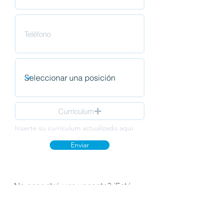
Currículum
Inserte su currículum actualizado aquí
Enviar
¿No encontró una vacante? ¡Esté
atento a nuestras redes sociales para
estar al día!