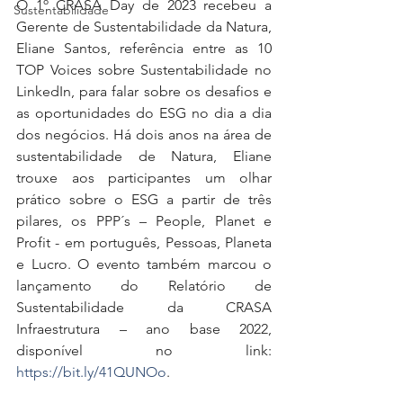
O 1º CRASA Day de 2023 recebeu a 
Sustentabilidade
Gerente de Sustentabilidade da Natura, 
Eliane Santos, referência entre as 10 
TOP Voices sobre Sustentabilidade no 
LinkedIn, para falar sobre os desafios e 
as oportunidades do ESG no dia a dia 
dos negócios. Há dois anos na área de 
sustentabilidade de Natura, Eliane 
trouxe aos participantes um olhar 
prático sobre o ESG a partir de três 
pilares, os PPP´s – People, Planet e 
Profit - em português, Pessoas, Planeta 
e Lucro. O evento também marcou o 
lançamento do Relatório de 
Sustentabilidade da CRASA 
Infraestrutura – ano base 2022, 
disponível no link: 
https://bit.ly/41QUNOo
. 