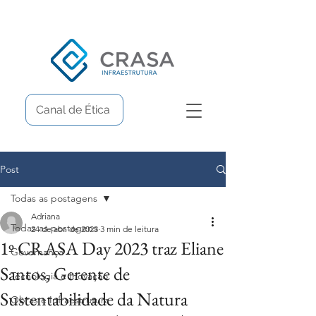
Canal de Ética
Post
Todas as postagens
Adriana
Todas as postagens
24 de abr. de 2023
3 min de leitura
1º CRASA Day 2023 traz Eliane
Governança
Santos, Gerente de
Tecnologia e Inovação
Sustentabilidade da Natura
Obras e Infraestrutura