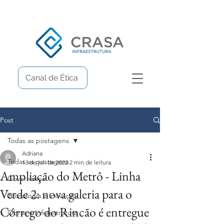
Canal de Ética
Post
Todas as postagens
Adriana
Todas as postagens
13 de jul. de 2022
2 min de leitura
Ampliação do Metrô - Linha
Governança
Verde 2: nova galeria para o
Tecnologia e Inovação
Córrego do Rincão é entregue
Obras e Infraestrutura