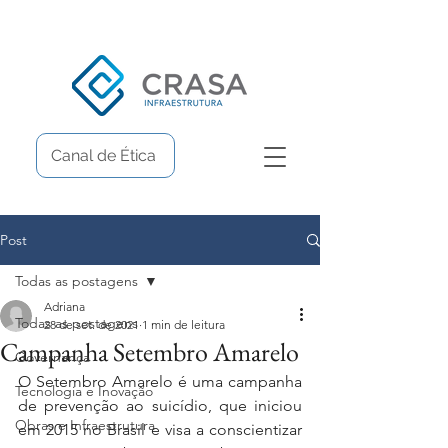
Canal de Ética
Post
Todas as postagens
Adriana
Todas as postagens
28 de set. de 2021
1 min de leitura
Campanha Setembro Amarelo
Governança
O Setembro Amarelo é uma campanha 
Tecnologia e Inovação
de prevenção ao suicídio, que iniciou 
Obras e Infraestrutura
em 2015 no Brasil e visa a conscientizar 