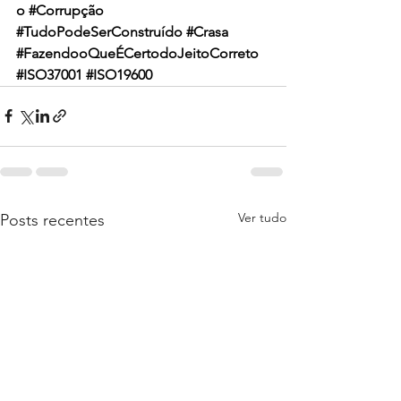
o
#Corrupção
#TudoPodeSerConstruído
#Crasa
#FazendooQueÉCertodoJeitoCorreto
#ISO37001
#ISO19600
Ver tudo
Posts recentes