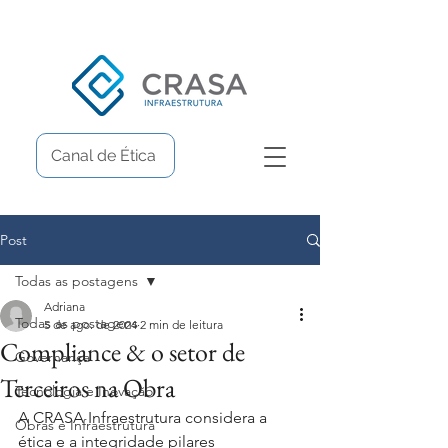
Canal de Ética
Post
Todas as postagens
Adriana
Todas as postagens
5 de ago. de 2024
2 min de leitura
Compliance & o setor de
Governança
Terceiros na Obra
Tecnologia e Inovação
A CRASA Infraestrutura considera a 
Obras e Infraestrutura
ética e a integridade pilares 