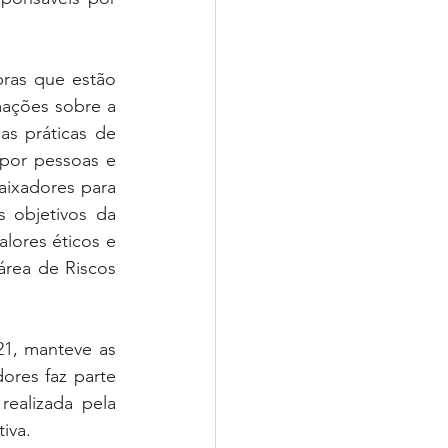
ras que estão 
ações sobre a 
s práticas de 
por pessoas e 
ixadores para 
 objetivos da 
ores éticos e 
rea de Riscos 
1, manteve as 
res faz parte 
alizada pela 
iva.