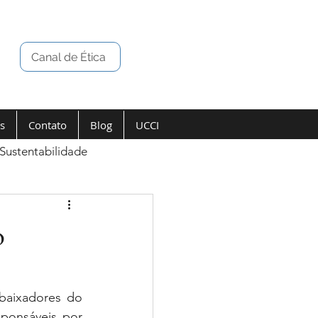
Canal de Ética
s
Contato
Blog
UCCI
Sustentabilidade
o
baixadores do 
onsáveis por 