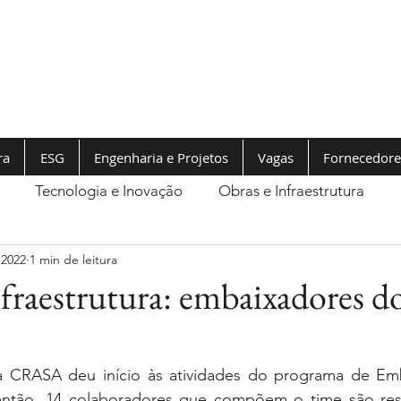
ra
ESG
Engenharia e Projetos
Vagas
Fornecedore
Tecnologia e Inovação
Obras e Infraestrutura
 2022
1 min de leitura
aestrutura: embaixadores d
 a CRASA deu início às atividades do programa de Em
ntão, 14 colaboradores que compõem o time são resp