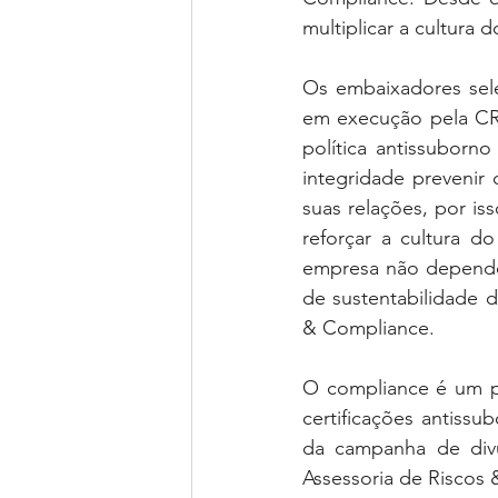
multiplicar a cultura
Os embaixadores sele
em execução pela CR
política antissuborn
integridade prevenir
suas relações, por i
reforçar a cultura d
empresa não depende
de sustentabilidade d
& Compliance.
O compliance é um pi
certificações antiss
da campanha de divu
Assessoria de Riscos