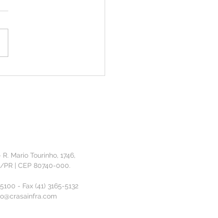
ão que Constrói: CRASA
nta solução de IA no 11º
sso de Inovação da
ia
- R. Mario Tourinho, 1746,
a/PR | CEP 80740-000.
-5100 - Fax (41) 3165-5132
o@crasainfra.com