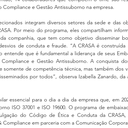
 do Compliance e Gestão Antissuborno na empresa.
cionados integram diversos setores da sede e das ob
ASA. Por meio do programa, eles compartilham inform
o da companhia, que tem como objetivo disseminar boa
 desvios de conduta e fraude. “A CRASA é construída 
sso entende que é fundamental a liderança de seus Emba
o Compliance e Gestão Antissuborno. A conquista dos
 somente de competência técnica, mas também dos val
isseminados por todos”, observa Izabella Zanardo, da á
lar essencial para o dia a dia da empresa que, em 202
uborno ISO 37001 e ISO 19600. O programa de embaixado
lgação do Código de Ética e Conduta da CRASA, re
 & Compliance em parceria com a Comunicação Corporat