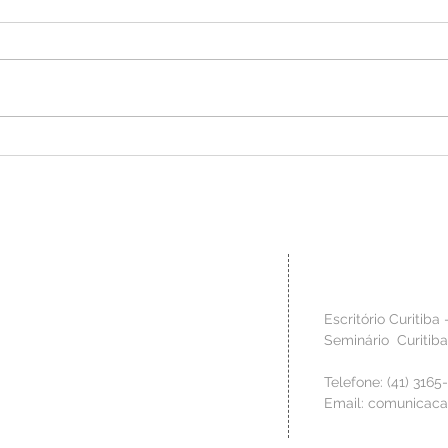
CRASA Infraestrutura é
Inovaç
reconhecida com o Troféu Sesi de
aprese
Melhores Práticas em Segurança,
Congre
Saúde e Bem-estar
Indústr
Contato
 técnica para criar os
Escritório Curitiba 
o, de modo a materializar no
Seminário Curitib
 clientes. Valorizamos a fase
izar os riscos da construção,
Telefone: (41) 3165
s para executar os serviços
Email:
comunicaca
 à qualidade requerida.