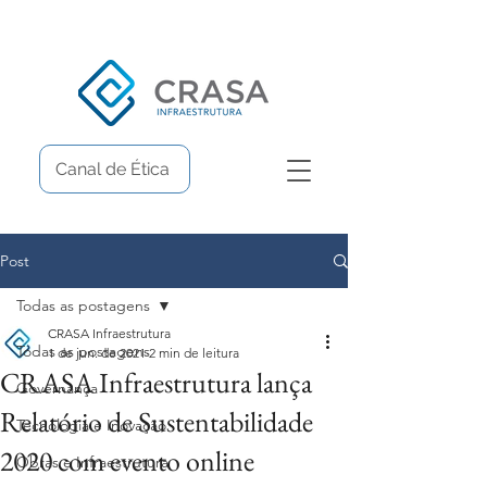
Canal de Ética
Post
Todas as postagens
CRASA Infraestrutura
Todas as postagens
1 de jun. de 2021
2 min de leitura
CRASA Infraestrutura lança
Governança
Relatório de Sustentabilidade
Tecnologia e Inovação
2020 com evento online
Obras e Infraestrutura