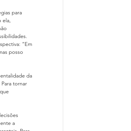
gias para 
 ela, 
não 
ibilidades. 
rspectiva: “Em 
 mas posso 
mentalidade da 
Para tornar 
 que 
decisões 
ente a 