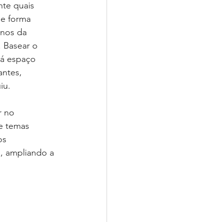
te quais 
de forma 
nos da 
 Basear o 
á espaço 
ntes, 
iu.
r no 
e temas 
os 
a, ampliando a 