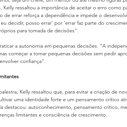
ior, seja um chefe, um mentor ou até mesmo figuras par
, Kelly ressaltou a importância de aceitar o erro como p
 de errar reforça a dependência e impede o desenvolv
 eu decidir, posso errar’ por ‘errar faz parte do crescime
próprios para tomada de decisões”.
raticar a autonomia em pequenas decisões. “A indepen
, mas começar a tomar pequenas decisões sem pedir apr
envolver confiança”.
imitantes
estra, Kelly ressaltou que, para evitar a criação de nov
ultivar uma identidade forte e um pensamento crítico ati
ela destacou: autoconhecimento, pensamento crítico, me
crenças limitantes e consciência de crescimento.