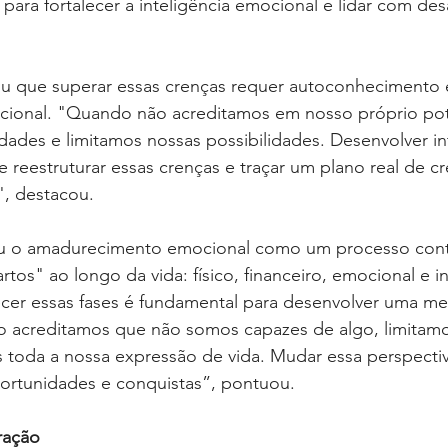
 para fortalecer a inteligência emocional e lidar com de
zou que superar essas crenças requer autoconhecimento 
onal. "Quando não acreditamos em nosso próprio pote
des e limitamos nossas possibilidades. Desenvolver int
 reestruturar essas crenças e traçar um plano real de c
", destacou.
u o amadurecimento emocional como um processo cont
rtos" ao longo da vida: físico, financeiro, emocional e in
cer essas fases é fundamental para desenvolver uma me
 acreditamos que não somos capazes de algo, limitam
 toda a nossa expressão de vida. Mudar essa perspectiv
ortunidades e conquistas”, pontuou.
ração