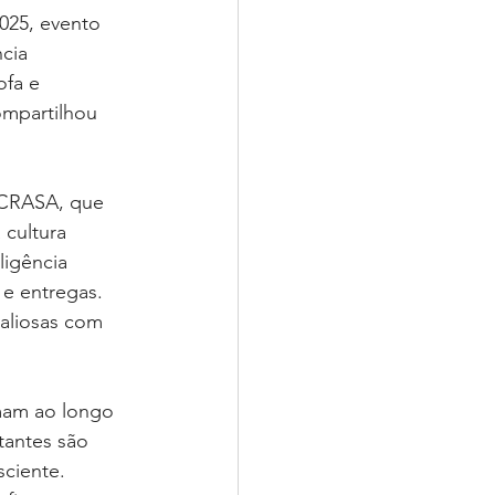
025, evento 
cia 
ofa e 
ompartilhou 
a CRASA, que 
cultura 
ligência 
e entregas. 
aliosas com 
rmam ao longo 
tantes são 
ciente. 