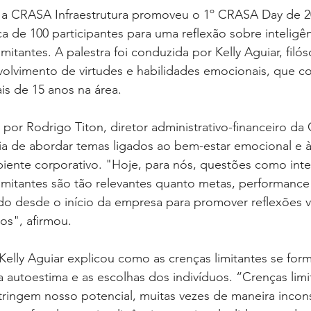
), a CRASA Infraestrutura promoveu o 1º CRASA Day de 2
a de 100 participantes para uma reflexão sobre inteligên
mitantes. A palestra foi conduzida por Kelly Aguiar, filós
volvimento de virtudes e habilidades emocionais, que c
is de 15 anos na área.
 por Rodrigo Titon, diretor administrativo-financeiro d
a de abordar temas ligados ao bem-estar emocional e à 
iente corporativo. "Hoje, para nós, questões como inte
imitantes são tão relevantes quanto metas, performance 
do desde o início da empresa para promover reflexões v
os", afirmou.
 Kelly Aguiar explicou como as crenças limitantes se fo
a autoestima e as escolhas dos indivíduos. “Crenças limi
ringem nosso potencial, muitas vezes de maneira incons