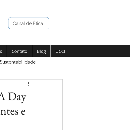
Canal de Ética
s
Contato
Blog
UCCI
Sustentabilidade
SA Day
ntes e