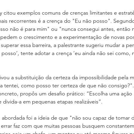
y citou exemplos comuns de crenças limitantes e estraté
ais recorrentes é a crença do "Eu não posso". Segundo
so não é para mim" ou "nunca consegui antes, então 
mpedem o crescimento e a experimentação de novas poss
superar essa barreira, a palestrante sugeriu mudar a pe
 posso’, tente adotar a crença ‘eu ainda não sei como,
tivou a substituição da certeza da impossibilidade pela 
ca tentei, como posso ter certeza de que não consigo?". 
oncreto, propôs um desafio prático: “Escolha uma ação
e divida-a em pequenas etapas realizáveis”.
e abordada foi a ideia de que "não sou capaz de tomar 
errar faz com que muitas pessoas busquem constantem