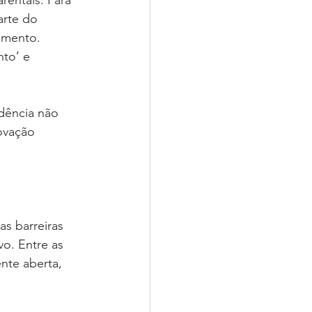
entais. Para 
arte do 
imento. 
nto’ e 
dência não 
ovação 
as barreiras 
vo. Entre as 
nte aberta, 