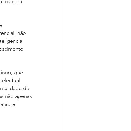
safios com 
e 
ncial, não 
eligência 
rescimento 
ínuo, que 
telectual. 
ntalidade de 
os não apenas 
a abre 