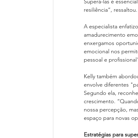
Superá-las é essencial
resiliência”, ressaltou.
A especialista enfati
amadurecimento emoci
enxergamos oportunida
emocional nos permite
pessoal e profissional
Kelly também abordo
envolve diferentes "pa
Segundo ela, reconhe
crescimento. “Quando
nossa percepção, mas
espaço para novas op
Estratégias para supe