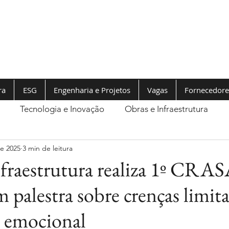
ra
ESG
Engenharia e Projetos
Vagas
Fornecedore
Tecnologia e Inovação
Obras e Infraestrutura
de 2025
3 min de leitura
aestrutura realiza 1º CRA
 palestra sobre crenças limita
a emocional