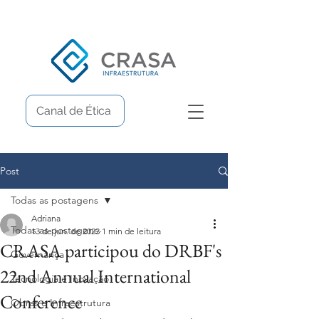
Canal de Ética
Post
Todas as postagens
Adriana
Todas as postagens
13 de jun. de 2023
1 min de leitura
CRASA participou do DRBF's
Governança
22nd Annual International
Tecnologia e Inovação
Conference
Obras e Infraestrutura