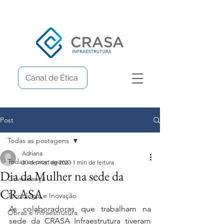
Canal de Ética
Post
Todas as postagens
Adriana
Todas as postagens
20 de mar. de 2023
1 min de leitura
Dia da Mulher na sede da
Governança
CRASA
Tecnologia e Inovação
As colaboradoras que trabalham na 
Obras e Infraestrutura
sede da CRASA Infraestrutura tiveram 