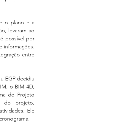
e o plano e a 
o, levaram ao 
 possível por 
e informações. 
tegração entre 
u EGP decidiu 
IM, o BIM 4D, 
a do Projeto 
do projeto, 
ividades. Ele 
 cronograma. 