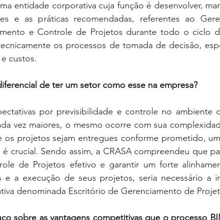
 entidade corporativa cuja função é desenvolver, mant
es e as práticas recomendadas, referentes ao Gere
amento e Controle de Projetos durante todo o ciclo d
 tecnicamente os processos de tomada de decisão, esp
e custos.
diferencial de ter um setor como esse na empresa?
ctativas por previsibilidade e controle no ambiente d
cada vez maiores, o mesmo ocorre com sua complexidade 
e os projetos sejam entregues conforme prometido, um
do é crucial. Sendo assim, a CRASA compreendeu que par
ole de Projetos efetivo e garantir um forte alinhamen
os e a execução de seus projetos, seria necessário a i
tiva denominada Escritório de Gerenciamento de Projet
ouco sobre as vantagens competitivas que o processo BI