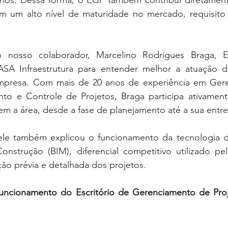
ernos. Dessa forma, o EGP também contribui diretament
m um alto nível de maturidade no mercado, requisito i
nosso colaborador, Marcelino Rodrigues Braga, E
SA Infraestrutura para entender melhor a atuação d
empresa. Com mais de 20 anos de experiência em Ger
nto e Controle de Projetos, Braga participa ativament
em a área, desde a fase de planejamento até a sua entre
 ele também explicou o funcionamento da tecnologia
nstrução (BIM), diferencial competitivo utilizado p
ção prévia e detalhada dos projetos. 
 funcionamento do Escritório de Gerenciamento de Proj