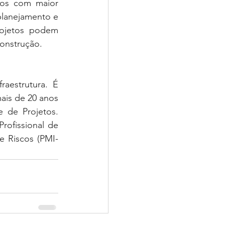
os com maior 
planejamento e 
ojetos podem 
onstrução.
estrutura. É 
is de 20 anos 
de Projetos. 
rofissional de 
e Riscos (PMI-