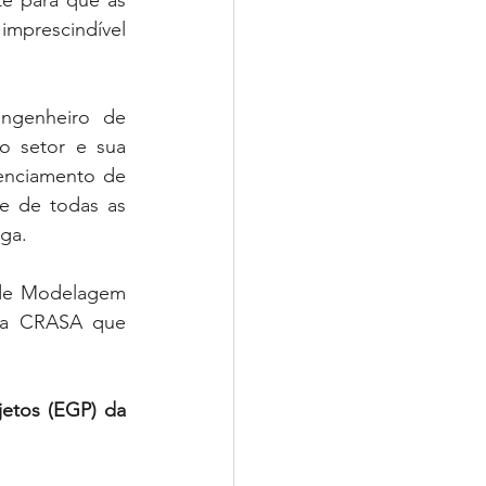
e para que as 
mprescindível 
ngenheiro de 
o setor e sua 
enciamento de 
e de todas as 
ga. 
 de Modelagem 
ela CRASA que 
etos (EGP) da 