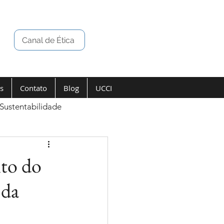
Canal de Ética
s
Contato
Blog
UCCI
Sustentabilidade
to do
 da