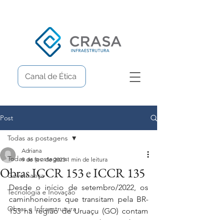
Canal de Ética
Post
Todas as postagens
Adriana
Todas as postagens
9 de fev. de 2023
1 min de leitura
Obras ICCR 153 e ICCR 135
Governança
Desde o início de setembro/2022, os 
Tecnologia e Inovação
caminhoneiros que transitam pela BR-
Obras e Infraestrutura
153 na região de Uruaçu (GO) contam 