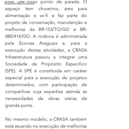
com um novo ponto de parada. O 
Sustentabilidade
espaço tem chuveiros, área para 
alimentação e wi-fi e faz parte do 
projeto de conservação, manutenção e 
melhorias da BR-153/TO/GO e BR-
080/414/GO. A rodovia é administrada 
pela Ecovias Araguaia e, para a 
execução destas atividades, a CRASA 
Infraestrutura passou a integrar uma 
Sociedade de Propósito Específico 
(SPE). A SPE é constituída em caráter 
especial para a execução de projetos 
determinados, com participação de 
companhias cuja expertise atenda às 
necessidades de obras viárias de 
grande porte.
No mesmo modelo, a CRASA também 
está atuando na execução de melhorias 