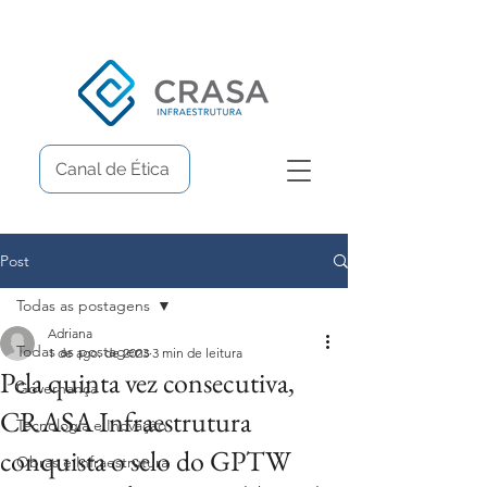
Canal de Ética
Post
Todas as postagens
Adriana
Todas as postagens
1 de ago. de 2023
3 min de leitura
Pela quinta vez consecutiva,
Governança
CRASA Infraestrutura
Tecnologia e Inovação
conquista o selo do GPTW
Obras e Infraestrutura