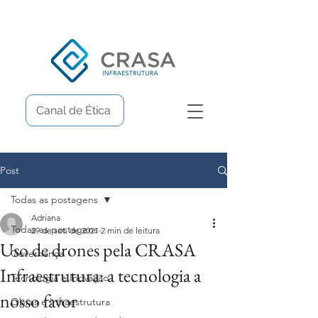
Canal de Ética
Post
Todas as postagens
Adriana
Todas as postagens
29 de set. de 2021
2 min de leitura
Uso de drones pela CRASA
Governança
Infraestrutura: a tecnologia a
Tecnologia e Inovação
nosso favor
Obras e Infraestrutura