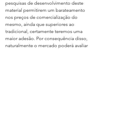
pesquisas de desenvolvimento deste 
material permitirem um barateamento 
nos preços de comercialização do 
mesmo, ainda que superiores ao 
tradicional, certamente teremos uma 
maior adesão. Por consequência disso, 
naturalmente o mercado poderá avaliar 
esta opção sob uma perspectiva de 
custo x benefício, ou seja, contemplar 
no investimento do projeto os custos 
relacionados a manutenções. Neste 
cenário, pode-se ter no Bioconcreto, 
um grande aliado na qualidade e 
sustentabilidade para as grandes obras 
do futuro. 
“Nosso concreto vai revolucionar a 
maneira como construímos, uma vez 
que nos inspiramos na natureza”. 
Prof. 