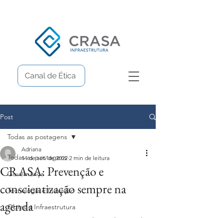
Canal de Ética
Post
Todas as postagens
Adriana
Todas as postagens
14 de set. de 2022
2 min de leitura
CRASA: Prevenção e
Governança
conscientização sempre na
Tecnologia e Inovação
agenda
Obras e Infraestrutura