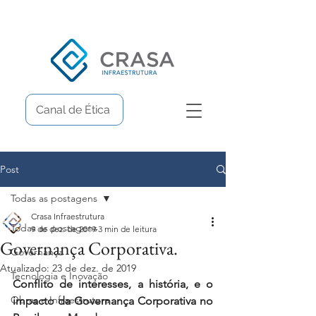
Canal de Ética
Post
Todas as postagens
Crasa Infraestrutura
Todas as postagens
9 de dez. de 2019
3 min de leitura
Governança Corporativa.
Governança
Atualizado:
23 de dez. de 2019
Tecnologia e Inovação
Conflito de interesses, a história, e o 
Obras e Infraestrutura
impacto da Governança Corporativa no 