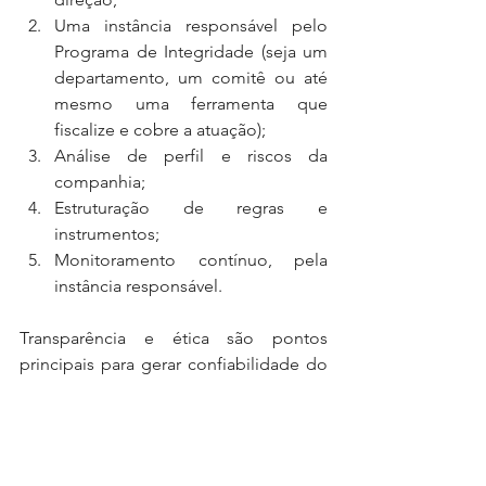
Uma instância responsável pelo 
Programa de Integridade (seja um 
departamento, um comitê ou até 
mesmo uma ferramenta que 
fiscalize e cobre a atuação);
Análise de perfil e riscos da 
companhia;
Estruturação de regras e 
instrumentos;
Monitoramento contínuo, pela 
instância responsável. 
Transparência e ética são pontos 
principais para gerar confiabilidade do 
colaborador no seu local de trabalho – 
um dos princípios do selo 
Great Places 
To Work
 (GPTW), adquirido pela 
CRASA. 
Veja mais sobre o selo
, e 