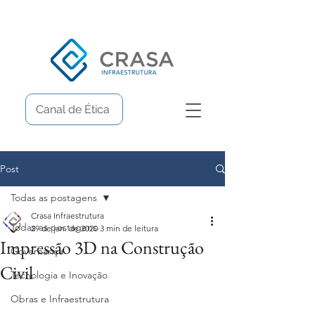
Canal de Ética
Post
Todas as postagens
Crasa Infraestrutura
Todas as postagens
29 de jan. de 2020
3 min de leitura
Impressão 3D na Construção
Governança
Civil
Tecnologia e Inovação
Obras e Infraestrutura