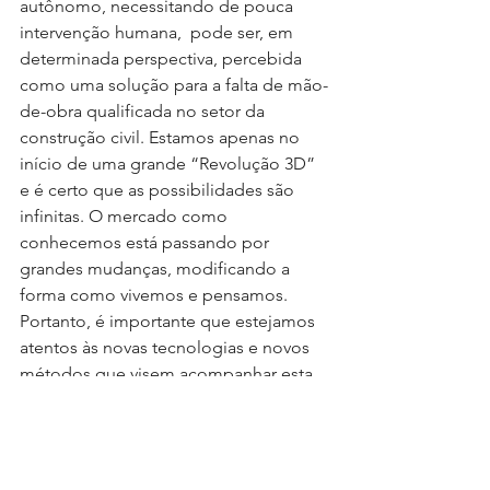
autônomo, necessitando de pouca 
intervenção humana,  pode ser, em 
determinada perspectiva, percebida 
como uma solução para a falta de mão-
de-obra qualificada no setor da 
construção civil. Estamos apenas no 
início de uma grande “Revolução 3D” 
e é certo que as possibilidades são 
infinitas. O mercado como 
conhecemos está passando por 
grandes mudanças, modificando a 
forma como vivemos e pensamos. 
Portanto, é importante que estejamos 
atentos às novas tecnologias e novos 
métodos que visem acompanhar esta 
revolução! 
Para ver mais:
https://www.hypeness.com.br/2015/01/