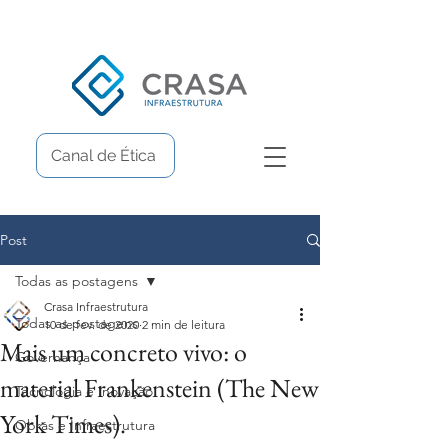
Canal de Ética
Post
Todas as postagens
Crasa Infraestrutura
Todas as postagens
10 de fev. de 2020
2 min de leitura
Mais um concreto vivo: o
Governança
material Frankenstein (The New
Tecnologia e Inovação
York Times).
Obras e Infraestrutura