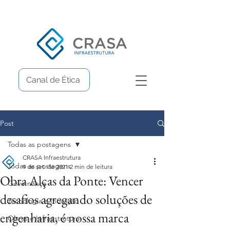
Canal de Ética
Post
Todas as postagens
CRASA Infraestrutura
Todas as postagens
9 de set. de 2021
2 min de leitura
Obra Alças da Ponte: Vencer
Governança
desafios agregando soluções de
Tecnologia e Inovação
engenharia, é nossa marca
Obras e Infraestrutura