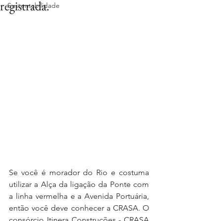
registrada.
Sustentabilidade
Se você é morador do Rio e costuma 
utilizar a Alça da ligação da Ponte com 
a linha vermelha e a Avenida Portuária, 
então você deve conhecer a CRASA. O 
consórcio Itinera Construções - CRASA 